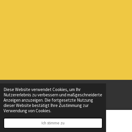
Diese Website verwendet Cookies, um Ihr
© 2023 - 2026 Hochstift-Borussen
Nutzererlebnis zu verbessern und maßgeschneiderte
Mit Unterstützung von
Webador
Anzeigen anzuzeigen. Die fortgesetzte Nutzung
dieser Website bestätigt Ihre Zustimmung zur
Verwendung von Cookies.
Ich stimme zu
E-Mail
WhatsApp