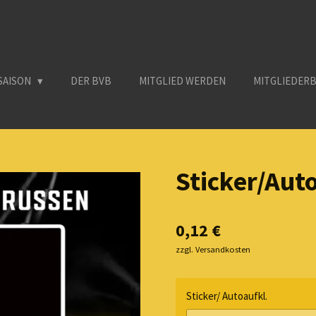
SAISON
DER BVB
MITGLIED WERDEN
MITGLIEDER
Sticker/Aut
0,12 €
zzgl. Versandkosten
Sticker/ Autoaufkl.