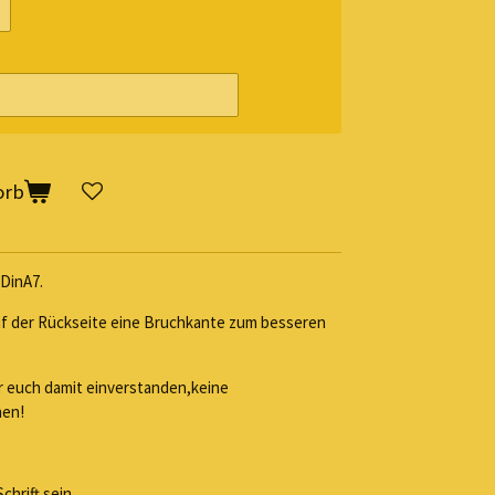
orb
 DinA7.
f der Rückseite eine Bruchkante zum besseren
ihr euch damit einverstanden,keine
hen!
chrift sein.