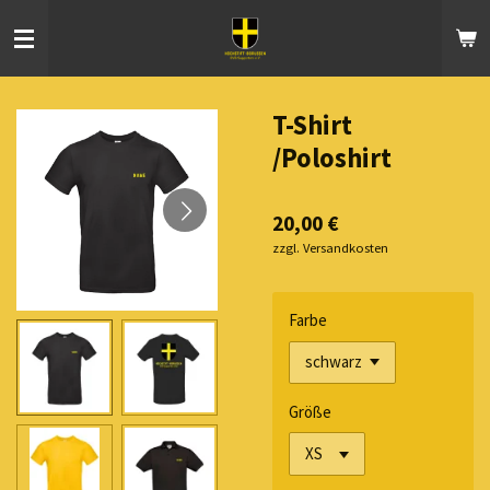
Zum
Hauptinhalt
springen
T-Shirt
/Poloshirt
20,00 €
zzgl. Versandkosten
Farbe
Größe