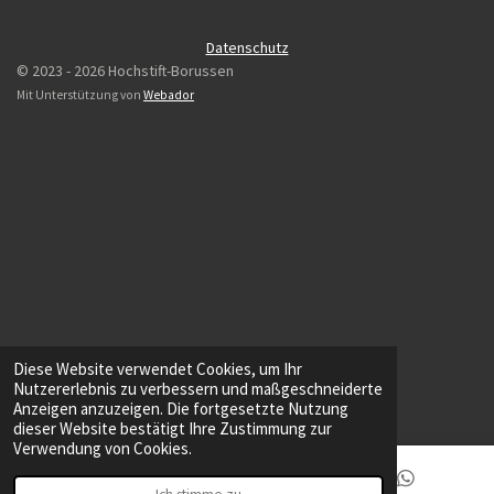
e
t
t
b
s
a
Datenschutz
o
A
g
© 2023 - 2026 Hochstift-Borussen
o
p
r
Mit Unterstützung von
Webador
k
p
a
m
Diese Website verwendet Cookies, um Ihr
Nutzererlebnis zu verbessern und maßgeschneiderte
Anzeigen anzuzeigen. Die fortgesetzte Nutzung
dieser Website bestätigt Ihre Zustimmung zur
Verwendung von Cookies.